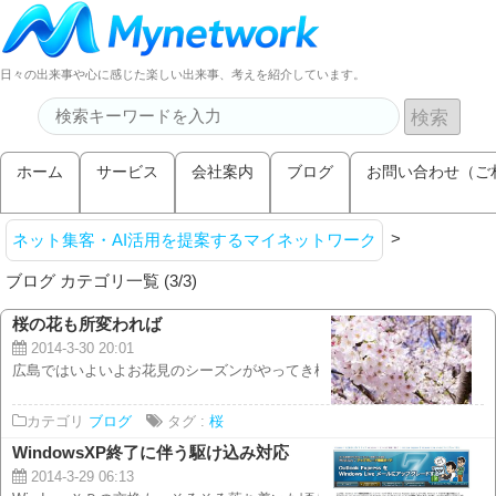
日々の出来事や心に感じた楽しい出来事、考えを紹介しています。
ホーム
サービス
会社案内
ブログ
お問い合わせ（ご
>
ネット集客・AI活用を提案するマイネットワーク
ブログ カテゴリ一覧 (3/3)
桜の花も所変われば
2014-3-30 20:01
広島ではいよいよお花見のシーズンがやってき様です。 ほぼ満開直前という
カテゴリ
ブログ
タグ :
桜
WindowsXP終了に伴う駆け込み対応
2014-3-29 06:13