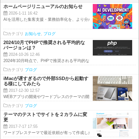
ホームページリニューアルのお知らせ
2026-1-11 16:42
AIを活用した集客支援・業務効率化を、より分かりやすくお届けします いつ
カテゴリ
お知らせ
,
ブログ
2024/10月でPHPで推奨される平均的な
バージョンは？
2024-10-26 12:46
2024年10月時点で、PHPで推奨される平均的なバージョンはPHP 8.2です..
カテゴリ
ブログ
iMacが遅すぎるので外部SSDから起動す
る様にしてみたら
2017-12-30 12:57
WEBアプリの開発やワードプレスのテーマの開発に使っている、 iMac（HDD
カテゴリ
ブログ
テーマのテストでサイトを２カラムに変
更
2017-7-17 17:55
ワードプレステーマで最近依頼が有って作成したタイプを汎用的にしたバージ