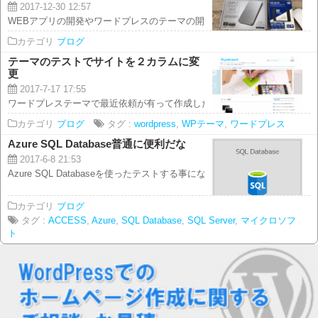
2017-12-30 12:57
WEBアプリの開発やワードプレスのテーマの開発に使っている、 iMac（HDD
カテゴリ
ブログ
テーマのテストでサイトを２カラムに変
更
2017-7-17 17:55
ワードプレステーマで最近依頼が有って作成したタイプを汎用的にしたバージ
カテゴリ
ブログ
タグ :
wordpress
,
WPテーマ
,
ワードプレス
Azure SQL Database普通に便利だな
2017-6-8 21:53
Azure SQL Databaseを使ったテストする事になったのですが、 これ...
カテゴリ
ブログ
タグ :
ACCESS
,
Azure
,
SQL Database
,
SQL Server
,
マイクロソフ
ト