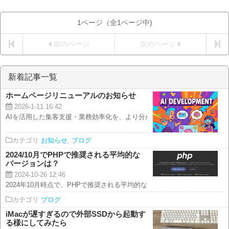
1ページ（全1ページ中)
前のページ
次のページ
新着記事一覧
ホームページリニューアルのお知らせ
2026-1-11 16:42
AIを活用した集客支援・業務効率化を、より分かりやすくお届けします いつ
カテゴリ
お知らせ
,
ブログ
2024/10月でPHPで推奨される平均的な
バージョンは？
2024-10-26 12:46
2024年10月時点で、PHPで推奨される平均的なバージョンはPHP 8.2です..
カテゴリ
ブログ
iMacが遅すぎるので外部SSDから起動す
る様にしてみたら