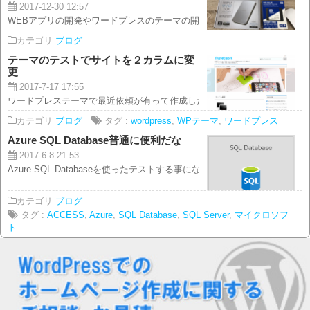
2017-12-30 12:57
WEBアプリの開発やワードプレスのテーマの開発に使っている、 iMac（HDD
カテゴリ
ブログ
テーマのテストでサイトを２カラムに変
更
2017-7-17 17:55
ワードプレステーマで最近依頼が有って作成したタイプを汎用的にしたバージ
カテゴリ
ブログ
タグ :
wordpress
,
WPテーマ
,
ワードプレス
Azure SQL Database普通に便利だな
2017-6-8 21:53
Azure SQL Databaseを使ったテストする事になったのですが、 これ...
カテゴリ
ブログ
タグ :
ACCESS
,
Azure
,
SQL Database
,
SQL Server
,
マイクロソフ
ト