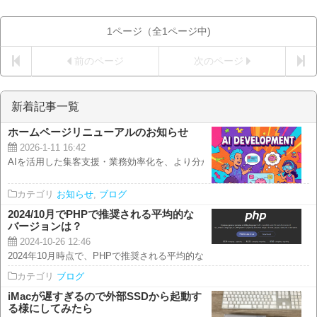
1ページ（全1ページ中)
前のページ
次のページ
新着記事一覧
ホームページリニューアルのお知らせ
2026-1-11 16:42
AIを活用した集客支援・業務効率化を、より分かりやすくお届けします いつ
カテゴリ
お知らせ
,
ブログ
2024/10月でPHPで推奨される平均的な
バージョンは？
2024-10-26 12:46
2024年10月時点で、PHPで推奨される平均的なバージョンはPHP 8.2です..
カテゴリ
ブログ
iMacが遅すぎるので外部SSDから起動す
る様にしてみたら