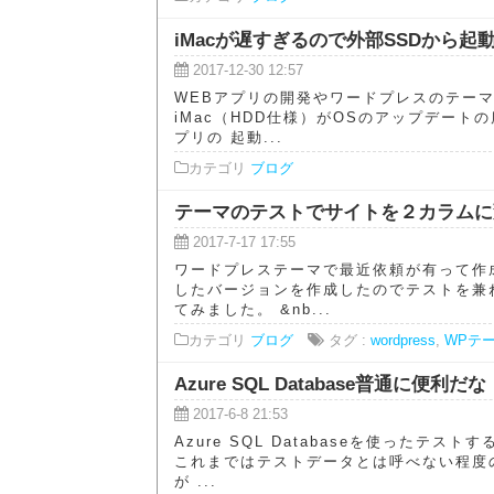
iMacが遅すぎるので外部SSDから
2017-12-30 12:57
WEBアプリの開発やワードプレスのテー
iMac（HDD仕様）がOSのアップデート
プリの 起動...
カテゴリ
ブログ
テーマのテストでサイトを２カラムに
2017-7-17 17:55
ワードプレステーマで最近依頼が有って作
したバージョンを作成したのでテストを兼
てみました。 &nb...
カテゴリ
ブログ
タグ :
wordpress
,
WPテ
Azure SQL Database普通に便利だな
2017-6-8 21:53
Azure SQL Databaseを使ったテス
これまではテストデータとは呼べない程度
が ...